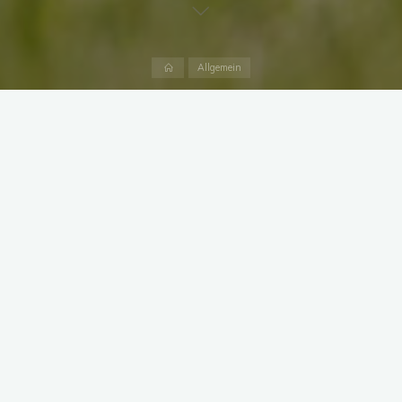
Start
Allgemein
Wir heißen euch herzlich zu unserem ersten Turnier im RO am
26.04.2025 in Malsch willkommen und wir freuen uns auf euch!
Herzlichen Dank an unsere Sponsoren!