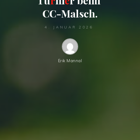
T
u
r
n
i
e
r
b
e
i
m
C
C
-
M
a
l
s
c
h
.
4. JANUAR 2026
Erik Mannal