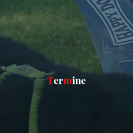
T
e
r
m
i
n
e