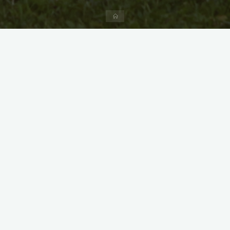
Start
Team-Test
Am 29.05.2025 um 11 Uhr findet bei uns auf dem Platz ein
Team-Test statt, bei dem Mensch und Hund zeigen können,
wie gut sie bereits zusammenarbeiten – eine tolle Vorbereitung
auf die BH. Anmeldungen bitte direkt an Tanja Hartung
(Thai.tanja@t-online.de)
Erste-Hilfe-Kurs